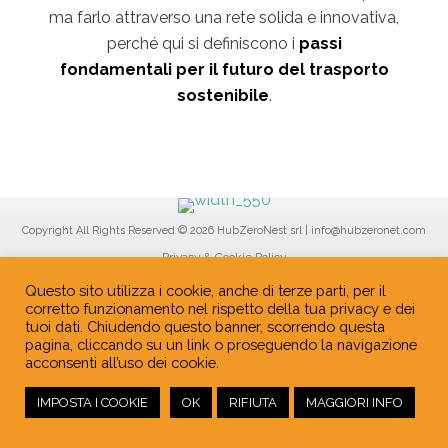
ma farlo attraverso una rete solida e innovativa,
perché qui si definiscono i
passi
fondamentali per il futuro del trasporto
sostenibile
.
Copyright All Rights Reserved © 2026 HubZeroNest srl | info@hubzeronet.com
Privacy & Cookie Policy
Questo sito utilizza i cookie, anche di terze parti, per il
corretto funzionamento nel rispetto della tua privacy e dei
tuoi dati. Chiudendo questo banner, scorrendo questa
pagina, cliccando su un link o proseguendo la navigazione
acconsenti all’uso dei cookie.
IMPOSTA I COOKIE
OK
RIFIUTA
MAGGIORI INFO